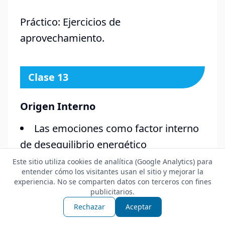
Práctico: Ejercicios de
aprovechamiento.
Clase 13
Origen Interno
Las emociones como factor interno
de desequilibrio energético
Este sitio utiliza cookies de analítica (Google Analytics) para
Su importancia en la etiopatogenia,
entender cómo los visitantes usan el sitio y mejorar la
el diagnóstico y tratamiento con
experiencia. No se comparten datos con terceros con fines
publicitarios.
acupuntura.
Rechazar
Aceptar