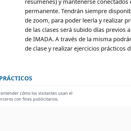
resúmenes) y mantenerse conectados c
permanente. Tendrán siempre disponible
de zoom, para poder leerla y realizar p
de las clases será subido días previos a
de IMADA. A través de la misma podrán 
de clase y realizar ejercicios prácticos
PRÁCTICOS
A)
Ejercicios a resolver a través de la plataforma
ra entender cómo los visitantes usan el
rceros con fines publicitarios.
B)
DOS fines de semana presenciales de pasantía 
localización de puntos, repaso de conceptos, en la
FECHAS: