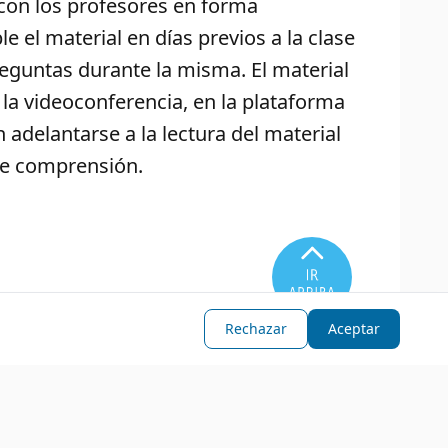
on los profesores en forma
 el material en días previos a la clase
reguntas durante la misma. El material
 la videoconferencia, en la plataforma
adelantarse a la lectura del material
 de comprensión.
 virtual, en forma semanal.
Rechazar
Aceptar
clínica con pacientes, y práctico de
 mitad y al finalizar la cursada