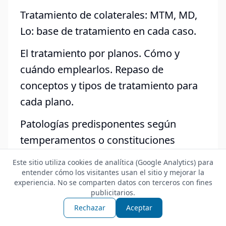
Tratamiento de colaterales: MTM, MD,
Lo: base de tratamiento en cada caso.
El tratamiento por planos. Cómo y
cuándo emplearlos. Repaso de
conceptos y tipos de tratamiento para
cada plano.
Patologías predisponentes según
temperamentos o constituciones
primarias.
Este sitio utiliza cookies de analítica (Google Analytics) para
entender cómo los visitantes usan el sitio y mejorar la
Diagnóstico de pulsos radiales y
experiencia. No se comparten datos con terceros con fines
lengua: repaso de conceptos.
publicitarios.
Rechazar
Aceptar
- Tipos de preparación en fitoterapia: