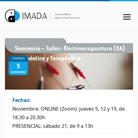
Seminario - Taller: Electroacupuntura (EA)
Diagnóstico y Terapéutica
COMIENZA
5
NOVIEMBRE
Fechas:
Noviembre: ONLINE (Zoom): jueves 5, 12 y 19, de
18.30 a 20.30h
PRESENCIAL: sábado 21, de 9 a 13h