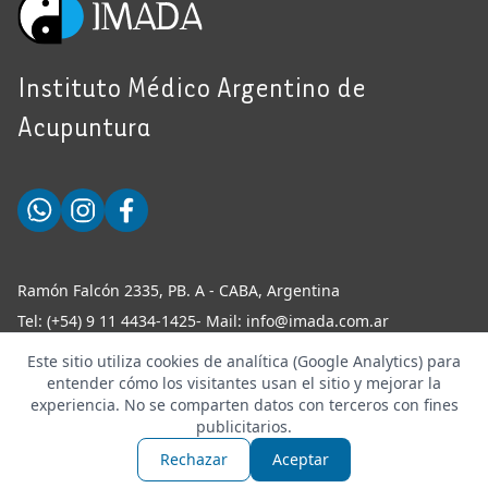
Instituto Médico Argentino de
Acupuntura
Ramón Falcón 2335, PB. A - CABA, Argentina
Tel:
(+54) 9 11 4434-1425
- Mail:
info@imada.com.ar
Este sitio utiliza cookies de analítica (Google Analytics) para
entender cómo los visitantes usan el sitio y mejorar la
experiencia. No se comparten datos con terceros con fines
publicitarios.
Copyright ©
2026
Todos los derechos reservados -
Powered by
Rainmakers
Rechazar
Aceptar