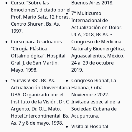
Curso: “Sobre las
Buenos Aires 2018.
Emociones”, dictado por el
7° Multicurso
Prof. Mario Satz, 12 horas,
Internacional de
Centro Shuren, Bs. As.
Actualización en Dolor.
1997.
UCA, 2018, Bs As. •
Curso para Graduados
Congreso de Medicina
“Cirugía Plástica
Natural y Bioenergética,
Oftalmológica”. Hospital
Aguascalientes, México.
Gral. J. de San Martín.
24 al 29 de octubre
Mayo, 1998.
2019.
“Survis V 98”. Bs. As.
Congreso Bionat, La
Actualización Universitaria
Habana, Cuba.
UBA. Organizado por el
Noviembre 2022.
Instituto de la Visión, Dr. C
Invitada especial de la
Argento, Dr. O.L. Mato.
Sociedad Cubana de
Hotel Intercontinental, Bs.
Acupuntura.
As. 7 y 8 de mayo, 1998.
Visita al Hospital