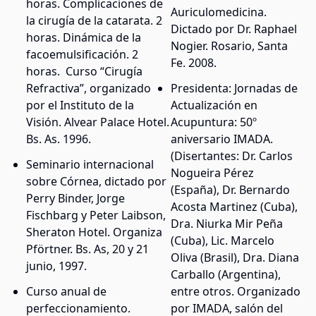
horas. Complicaciones de
Auriculomedicina.
la cirugía de la catarata. 2
Dictado por Dr. Raphael
horas. Dinámica de la
Nogier. Rosario, Santa
facoemulsificación. 2
Fe. 2008.
horas. Curso “Cirugía
Refractiva”, organizado
Presidenta: Jornadas de
por el Instituto de la
Actualización en
Visión. Alvear Palace Hotel.
Acupuntura: 50º
Bs. As. 1996.
aniversario IMADA.
(Disertantes: Dr. Carlos
Seminario internacional
Nogueira Pérez
sobre Córnea, dictado por
(España), Dr. Bernardo
Perry Binder, Jorge
Acosta Martinez (Cuba),
Fischbarg y Peter Laibson,
Dra. Niurka Mir Peña
Sheraton Hotel. Organiza
(Cuba), Lic. Marcelo
Pförtner. Bs. As, 20 y 21
Oliva (Brasil), Dra. Diana
junio, 1997.
Carballo (Argentina),
Curso anual de
entre otros. Organizado
perfeccionamiento.
por IMADA, salón del