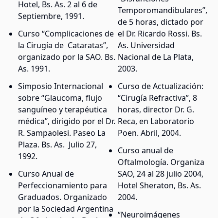
Hotel, Bs. As. 2 al 6 de
Temporomandibulares”,
Septiembre, 1991.
de 5 horas, dictado por
Curso “Complicaciones de
el Dr. Ricardo Rossi. Bs.
la Cirugía de Cataratas”,
As. Universidad
organizado por la SAO. Bs.
Nacional de La Plata,
As. 1991.
2003.
Simposio Internacional
Curso de Actualización:
sobre “Glaucoma, flujo
“Cirugía Refractiva”, 8
sanguíneo y terapéutica
horas, director Dr. G.
médica”, dirigido por el Dr.
Reca, en Laboratorio
R. Sampaolesi. Paseo La
Poen. Abril, 2004.
Plaza. Bs. As. Julio 27,
Curso anual de
1992.
Oftalmología. Organiza
Curso Anual de
SAO, 24 al 28 julio 2004,
Perfeccionamiento para
Hotel Sheraton, Bs. As.
Graduados. Organizado
2004.
por la Sociedad Argentina
“Neuroimágenes