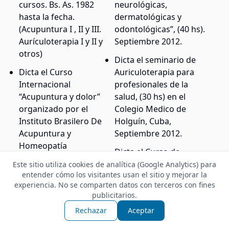
cursos. Bs. As. 1982
neurológicas,
hasta la fecha.
dermatológicas y
(Acupuntura I , II y III.
odontológicas”, (40 hs).
Aurículoterapia I y II y
Septiembre 2012.
otros)
Dicta el seminario de
Dicta el Curso
Auriculoterapia para
Internacional
profesionales de la
“Acupuntura y dolor”
salud, (30 hs) en el
organizado por el
Colegio Medico de
Instituto Brasilero De
Holguín, Cuba,
Acupuntura y
Septiembre 2012.
Homeopatía
Dicta el Curso de
Odontológica (IBRAHO).
Auriculoterapia
Este sitio utiliza cookies de analítica (Google Analytics) para
8 horas. San Pablo,
entender cómo los visitantes usan el sitio y mejorar la
Avanzado (16 horas). 24
Brasil. Noviembre, 1989.
experiencia. No se comparten datos con terceros con fines
y 25 noviembre 2012.
publicitarios.
Conferencia: “Analgesia
Santiago de Chile.
Rechazar
Aceptar
por Acupuntura, sus
Organiza Chiletic.
alcances y limitaciones”.
Código sence: 12-37-