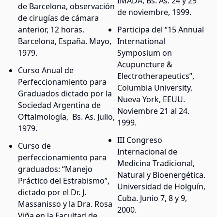
IMADA, Bs. As. 24 y 25
de Barcelona, observación
de noviembre, 1999.
de cirugías de cámara
anterior, 12 horas.
Participa del “15 Annual
Barcelona, España. Mayo,
International
1979.
Symposium on
Acupuncture &
Curso Anual de
Electrotherapeutics”,
Perfeccionamiento para
Columbia University,
Graduados dictado por la
Nueva York, EEUU.
Sociedad Argentina de
Noviembre 21 al 24.
Oftalmología, Bs. As. Julio,
1999.
1979.
III Congreso
Curso de
Internacional de
perfeccionamiento para
Medicina Tradicional,
graduados: “Manejo
Natural y Bioenergética.
Práctico del Estrabismo”,
Universidad de Holguín,
dictado por el Dr. J.
Cuba. Junio 7, 8 y 9,
Massanisso y la Dra. Rosa
2000.
Viña en la Facultad de