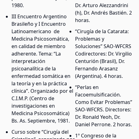
1980.
Dr. Arturo Alezzandrini
(h), Dr. Andrés Bastién. 2
III Encuentro Argentino
horas.
Brasileño y I Encuentro
Latinoamericano de
“Cirugía de la Catarata:
Medicina Psicosomática,
Problemas y
en calidad de miembro
Soluciones” SAO-WFCRS
adherente. Tema: “La
Codirectores: Dr. Virgilio
interpretación
Centurión (Brasil), Dr.
psicoanalítica de la
Fernando Arasanz
enfermedad somática en
(Argentina). 4 horas.
la teoría y en la práctica
“Perlas en
clínica”. Organizado por el
Facoemulsificación.
C.I.M.P. (Centro de
Como Evitar Problemas”
investigaciones en
SAO-WFCRS. Directores:
Medicina Psicosomática)
Dr. Ronald Yeoh, Dr.
Bs. As. Septiembre, 1981.
Daniel Perrone. 2 horas.
Curso sobre “Cirugía del
1º Congreso de la