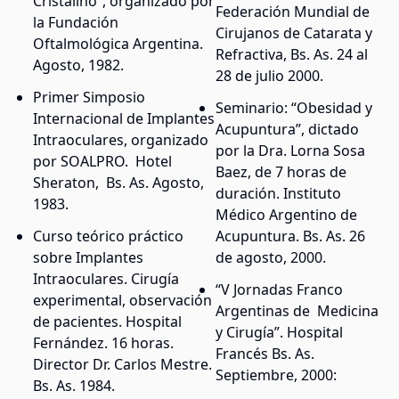
Cristalino”, organizado por
Federación Mundial de
la Fundación
Cirujanos de Catarata y
Oftalmológica Argentina.
Refractiva, Bs. As. 24 al
Agosto, 1982.
28 de julio 2000.
Primer Simposio
Seminario: “Obesidad y
Internacional de Implantes
Acupuntura”, dictado
Intraoculares, organizado
por la Dra. Lorna Sosa
por SOALPRO. Hotel
Baez, de 7 horas de
Sheraton, Bs. As. Agosto,
duración. Instituto
1983.
Médico Argentino de
Curso teórico práctico
Acupuntura. Bs. As. 26
sobre Implantes
de agosto, 2000.
Intraoculares. Cirugía
“V Jornadas Franco
experimental, observación
Argentinas de Medicina
de pacientes. Hospital
y Cirugía”. Hospital
Fernández. 16 horas.
Francés Bs. As.
Director Dr. Carlos Mestre.
Septiembre, 2000:
Bs. As. 1984.