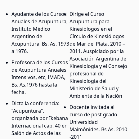
Ayudante de los Cursos
Dirige el Curso
Anuales de Acupuntura,
Acupuntura para
Instituto Médico
Kinesiólogos en el
Argentino de
Círculo de Kinesiólogos
Acupuntura, Bs. As. 1973
de Mar del Plata. 2010 –
a 1976.
2011. Auspiciado por la
Asociación Argentina de
Profesora de los Cursos
Kinesiología y el Consejo
de Acupuntura Anuales,
profesional de
Intensivos, etc, IMADA,
Kinesiología del
Bs. As.1976 hasta la
Ministerio de Salud y
fecha.
Ambiente de la Nación
Dicta la conferencia:
Docente invitada al
“Acupuntura”,
curso de post grado
organizada por Ikebana
Universidad
Internacional cap. 40 en
Maimónides. Bs As. 2010
Salón de Actos de las
-2011