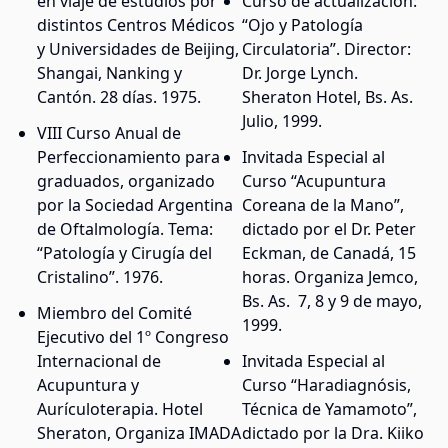
en viaje de estudios por
Curso de actualización:
distintos Centros Médicos
“Ojo y Patología
y Universidades de Beijing,
Circulatoria”. Director:
Shangai, Nanking y
Dr. Jorge Lynch.
Cantón. 28 días. 1975.
Sheraton Hotel, Bs. As.
Julio, 1999.
VIII Curso Anual de
Perfeccionamiento para
Invitada Especial al
graduados, organizado
Curso “Acupuntura
por la Sociedad Argentina
Coreana de la Mano”,
de Oftalmología. Tema:
dictado por el Dr. Peter
“Patología y Cirugía del
Eckman, de Canadá, 15
Cristalino”. 1976.
horas. Organiza Jemco,
Bs. As. 7, 8 y 9 de mayo,
Miembro del Comité
1999.
Ejecutivo del 1º Congreso
Internacional de
Invitada Especial al
Acupuntura y
Curso “Haradiagnósis,
Aurículoterapia. Hotel
Técnica de Yamamoto”,
Sheraton, Organiza IMADA
dictado por la Dra. Kiiko