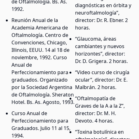
de Oftalmología. Bs. As.
diagnósticas en órbita y
1992.
neuroftalmología”,
Reunión Anual de la
director: Dr. R. Ebner. 2
Academia Americana de
horas.
Oftalmología. Centro de
“Glaucoma, áreas
Convenciones, Chicago,
cambiantes y nuevos
Illinois, EEUU. 14 al 18 de
horizontes”, director:
noviembre, 1992. Curso
Dr. D. Grigera. 2 horas.
Anual de
Perfeccionamiento para
“Video curso de cirugía
graduados. Organizado
ocular”, director: Dr. E.
por la Sociedad Argentina
Malbrán. 2 horas.
de Oftalmología. Sheraton
“Oftalmopatía de
Hotel. Bs. As. Agosto, 1993.
Graves de la A a la Z”,
Curso Anual de
director: Dr. M. H.
Perfeccionamiento para
Devoto. 4 horas.
Graduados. Julio 11 al 15,
“Toxina botulínica en
1994.